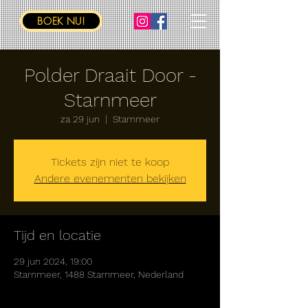
BOEK NU!
Polder Draait Door -
Starnmeer
za 29 jun
  |  
Starnmeer
Tickets zijn niet te koop
Andere evenementen bekijken
Tijd en locatie
29 jun 2024, 19:00
Starnmeer, 1488 Starnmeer, Nederland