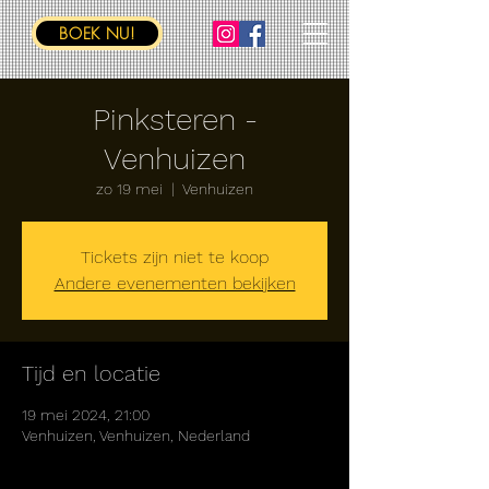
BOEK NU!
Pinksteren -
Venhuizen
zo 19 mei
  |  
Venhuizen
Tickets zijn niet te koop
Andere evenementen bekijken
Tijd en locatie
19 mei 2024, 21:00
Venhuizen, Venhuizen, Nederland