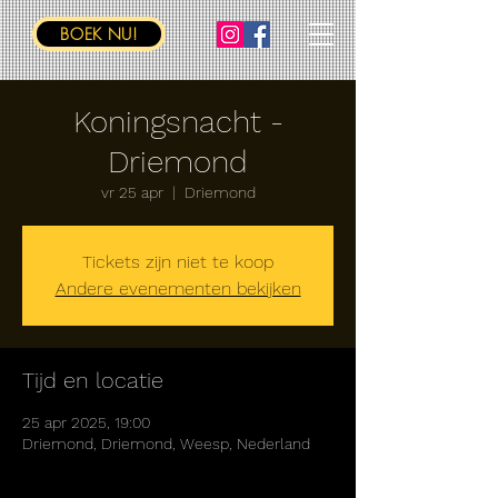
BOEK NU!
Koningsnacht -
Driemond
vr 25 apr
  |  
Driemond
Tickets zijn niet te koop
Andere evenementen bekijken
Tijd en locatie
25 apr 2025, 19:00
Driemond, Driemond, Weesp, Nederland