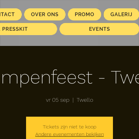
NTACT
OVER ONS
PROMO
GALERIJ
& PRESSKIT
EVENTS
ompenfeest - Twe
vr 05 sep
  |  
Twello
Tickets zijn niet te koop
Andere evenementen bekijken