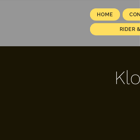
HOME
CO
RIDER 
Kl