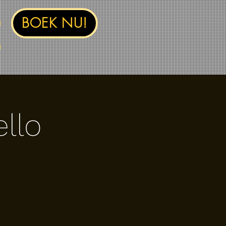
BOEK NU!
llo