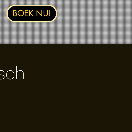
BOEK NU!
sch