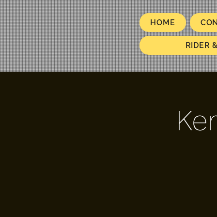
HOME
CO
RIDER 
Ke