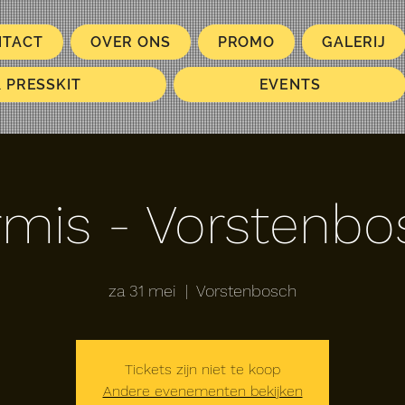
NTACT
OVER ONS
PROMO
GALERIJ
& PRESSKIT
EVENTS
rmis - Vorstenbo
za 31 mei
  |  
Vorstenbosch
Tickets zijn niet te koop
Andere evenementen bekijken