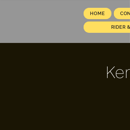
HOME
CO
RIDER 
Ke