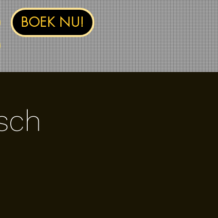
BOEK NU!
sch