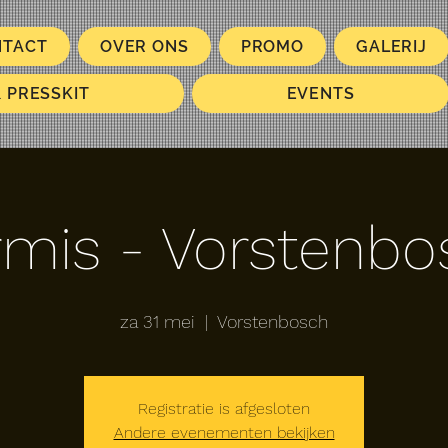
NTACT
OVER ONS
PROMO
GALERIJ
& PRESSKIT
EVENTS
rmis - Vorstenbo
za 31 mei
  |  
Vorstenbosch
Registratie is afgesloten
Andere evenementen bekijken