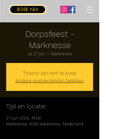
BOEK NU!
Dorpsfeest -
Marknesse
za 27 jun
  |  
Marknesse
Tickets zijn niet te koop
Andere evenementen bekijken
Tijd en locatie
27 jun 2026, 19:00
Marknesse, 8316 Marknesse, Nederland