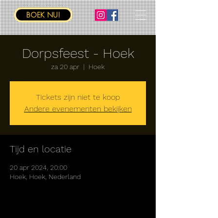
BOEK NU!
Dorpsfeest - Hoek
za 20 apr
  |  
Hoek
Tickets zijn niet te koop
Andere evenementen bekijken
Tijd en locatie
20 apr 2024, 20:00
Hoek, Hoek, Nederland