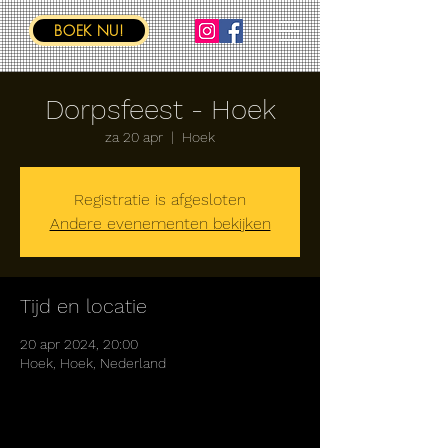
BOEK NU!
Dorpsfeest - Hoek
za 20 apr
  |  
Hoek
Registratie is afgesloten
Andere evenementen bekijken
Tijd en locatie
20 apr 2024, 20:00
Hoek, Hoek, Nederland