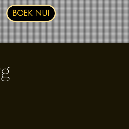
BOEK NU!
rg