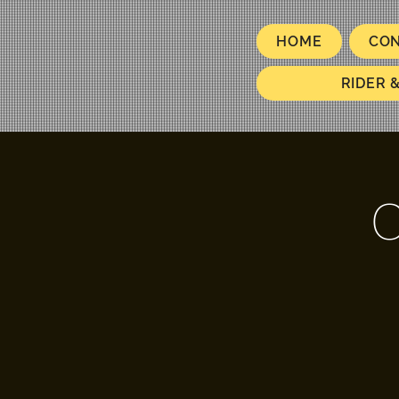
HOME
CO
RIDER 
C