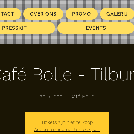
NTACT
OVER ONS
PROMO
GALERIJ
& PRESSKIT
EVENTS
afé Bolle - Tilbu
za 16 dec
  |  
Café Bolle
Tickets zijn niet te koop
Andere evenementen bekijken