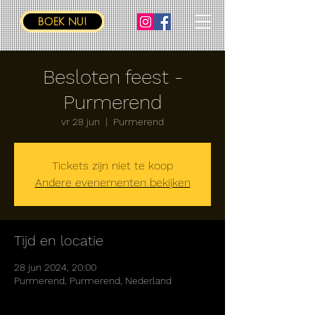
BOEK NU!
Besloten feest -
Purmerend
vr 28 jun
  |  
Purmerend
Tickets zijn niet te koop
Andere evenementen bekijken
Tijd en locatie
28 jun 2024, 20:00
Purmerend, Purmerend, Nederland