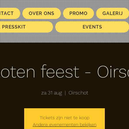
NTACT
OVER ONS
PROMO
GALERIJ
& PRESSKIT
EVENTS
oten feest - Oir
za 31 aug
  |  
Oirschot
Tickets zijn niet te koop
Andere evenementen bekijken