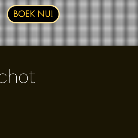
BOEK NU!
schot