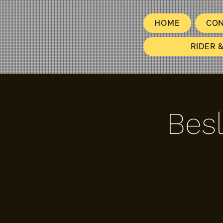
HOME
CO
RIDER 
Besl