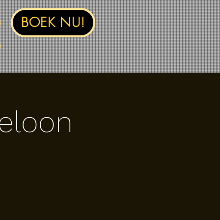
BOEK NU!
geloon