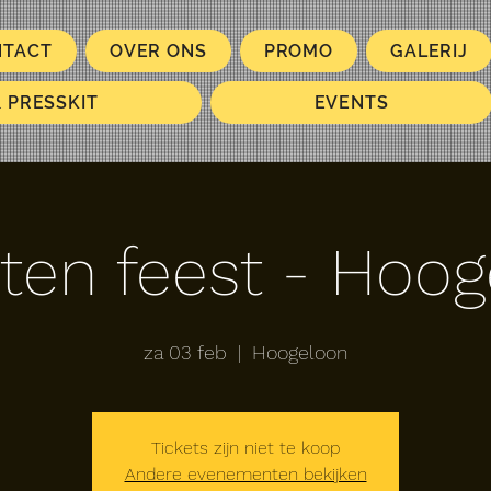
NTACT
OVER ONS
PROMO
GALERIJ
& PRESSKIT
EVENTS
ten feest - Hoo
za 03 feb
  |  
Hoogeloon
Tickets zijn niet te koop
Andere evenementen bekijken