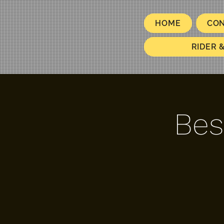
HOME
CO
RIDER 
Bes