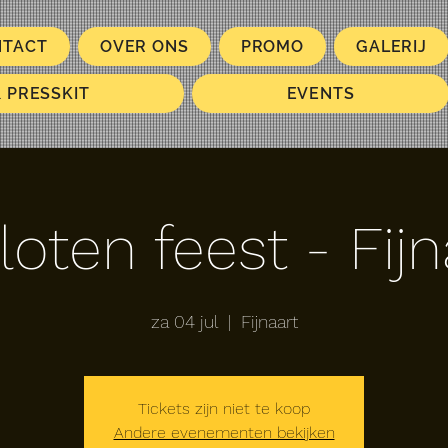
NTACT
OVER ONS
PROMO
GALERIJ
& PRESSKIT
EVENTS
loten feest - Fijn
za 04 jul
  |  
Fijnaart
Tickets zijn niet te koop
Andere evenementen bekijken