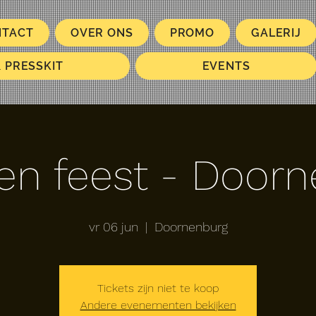
NTACT
OVER ONS
PROMO
GALERIJ
& PRESSKIT
EVENTS
en feest - Door
vr 06 jun
  |  
Doornenburg
Tickets zijn niet te koop
Andere evenementen bekijken