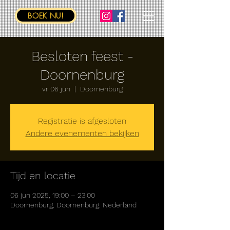
BOEK NU!
Besloten feest -
Doornenburg
vr 06 jun
  |  
Doornenburg
Registratie is afgesloten
Andere evenementen bekijken
Tijd en locatie
06 jun 2025, 19:00 – 23:00
Doornenburg, Doornenburg, Nederland