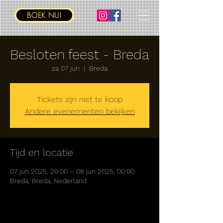
BOEK NU!
Besloten feest - Breda
za 07 jun
  |  
Breda
Tickets zijn niet te koop
Andere evenementen bekijken
Tijd en locatie
07 jun 2025, 20:00 – 08 jun 2025, 00:00
Breda, Breda, Nederland